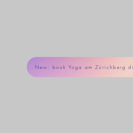
New: book Yoga am Zürichberg dir