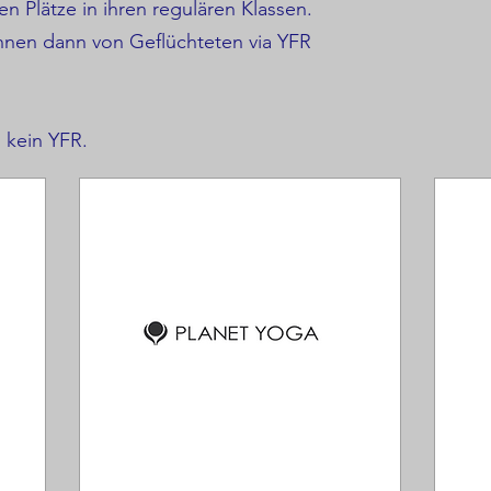
n Plätze in ihren regulären Klassen.
nnen dann von Geflüchteten via YFR
 kein YFR.