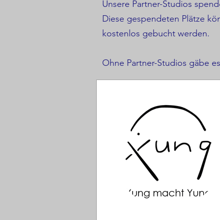
Unsere Partner-Studios spende
Diese gespendeten Plätze kö
kostenlos gebucht werden.
Ohne Partner-Studios gäbe es